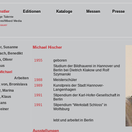
stler
Editionen
Kataloge
Messen
Presse
ge Talente
rei/Mixed Media
hauer
r, Susanne
Michael Hischer
ach, Benedikt
, Oliver
1955
geboren
aus
Studium der Bildhauerei in Hannover und
Berlin bei Dietrich Klakow und Rolf
Michael
Szymanski
Arbeiten
1988
Meisterschüler
 von, Bronislava
1989
Kunstpreis der Stadt Hannover-
Langenhagen
, Marina
1991
Stipendium der Karl-Hofer-Gesellschaft in
, Klaus
Berlin
Hans
1991
Stipendium “Werkstatt Schloss” in
Reiner
Wolfsburg
lebt und arbeitet in Berlin
Ausstellungen