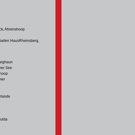
ock, Ahrenshoop
 Garten HausRheinsberg,
Burghaun
ner See
shoop
mer
rlande
Fulda