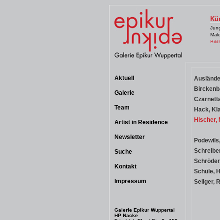
Kün
Jun
Male
Bild
Aktuell
Auslände
Birckenb
Galerie
Czarnetta
Team
Hack, Kl
Hischer, 
Artist in Residence
Newsletter
Podewils,
Schreiber
Suche
Schröder
Kontakt
Schüle, 
Impressum
Seliger, 
Galerie Epikur Wuppertal
HP Nacke