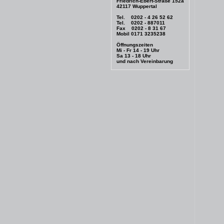
Friedrich-Ebert-Straße 152a
42117 Wuppertal
Tel. 0202 - 4 26 52 62
Tel. 0202 - 887011
Fax 0202 - 8 31 67
Mobil 0171 3235238
Öffnungszeiten
Mi - Fr 14 - 19 Uhr
Sa 13 - 18 Uhr
und nach Vereinbarung