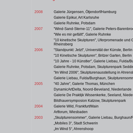
2008
Galerie Jürgensen, Ötjendorf/Hamburg
Galerie Epikur, Art Karlsruhe
Galerie Ruhnke, Potsdam
2007
"Wind-Sand-Sterne-11", Galerie Peters-Barenbr
"Wie es mir gefällt", Galerie Ruhnke
"10 kinetische Skulpturen", Uferpromenade und
Rheinsberg
2006
"Standpunkt: Jetzt", Universität der Künste, Berlin
"10 Kinetische Skulpturen", Britzer Garten, Berlin
"10 Jahre - 10 Künstler", Galerie Liebau, Fulda/
Galerie Ruhnke, Potsdam, Skulpturenpark Seddi
"Im Wind 2006", Skulpturenausstellung in Ahren
Galerie Liebau, Fulda/Burghaun, Skulpturensom
2005
"40 Jahre", Galerie Thomas, München
DynamicArtDelta, Noord-Beveland, Niederlande
Galerie De Praktijk Wissenkerke, Seeland, Niede
Bildhauersymposion Katzow, Skulpturenpark
2004
Galerie Wild, Frankfurt/Main
Artforum, Wiesbaden
2003
„Skulpturensommer“, Galerie Liebau, Burghaun/
„Mobiles 3“, Stadt Schwerin
„Im Wind 5“, Ahrenshoop