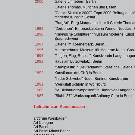
2000
Galerie Linneborn, Berlin
Galerie Thomas, München und Essen
"Goslar Skulptur 2000" -Expo 2000-Beitrag des
moderne Kunst in Goslar
"BurgArt", Burg Marquartstein, mit Galerie Thoma
1999
“Zeitzonen”, Europaskulptur in Wiener Neustadt, 
1998
"Kinetische Skulpturen" Museum Moderne Kunst 
Braunschweig
1997
Galerie im Koernerpark, Berlin.
1995
Moenchehaus- Museum für Moderne Kunst, Gosl
1994
"fliegen, Flug, Reisen", Kunstverein Langenhage
1993
Haus am Lützowplatz , Berlin
"Stahlplastik in Deutschland", Staatliche Galerie 
1992
Kunstforum der GKB in Berlin.
"In der Schwebe" Neuer Berliner Kunstverein
1991
"Werkstatt Schloß" in Wolfsburg
1989
"IV. Bildhauersymposion" in Hannover-Langenh
1987
"Stahl `87", Workshop mit Anthony Caro in Berlin
Teilnahme an Kunstmessen
artforum Wiesbaden
Art Cologne
Art Basel
Art Basel Miami Beach