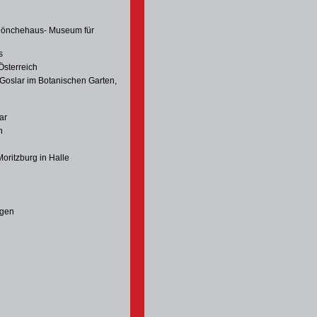
 Mönchehaus- Museum für
s
Österreich
Goslar im Botanischen Garten,
ar
n
Moritzburg in Halle
agen