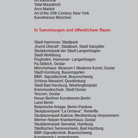
Art Karlsruhe
Tefaf Maastricht
Arco Madrid
Art of the 20th Century, New York
Kunstmesse München
In Sammlungen und öffentlichem Raum
Stadt Hannover, Stadtpark
„Kunst Überall“, Stadtpark, Stadt Salzgitter
Skulpturenpark der Stadt Langenhagen
Stadt Wolfsburg
Flughafen, Hannover- Langenhagen
Fa.Stöbich, Goslar
Mönchehaus- Museum f. Moderne Kunst, Goslar
Stadt Hornburg, Bauerngarten
BBR- Signaltechnik, Braunschweig
Schloss Meisdorf, Quedlinburg
Stadt Bad Harzburg, Washingtonplatz
Kreismusikschule, Stadt Goslar
Tescom, Goslar
Neuer Berliner Kunstverein,Berlin
Land Berlin
Botanische Anlage, Berlin-Pankow
Skulpturenpark "La Orotava", Teneriffa
Skulpturenpark Katzow, Mecklenburg-Vorpommern
Werner-Nieper-Krankenhaus, Goslar
Skulpturenpark Seevetal, Hamburg
Städtisches Seniorenheim, Bad Harzburg
BBR-Signaltechnik, Braunschweig
Kunstverein Langenhagen